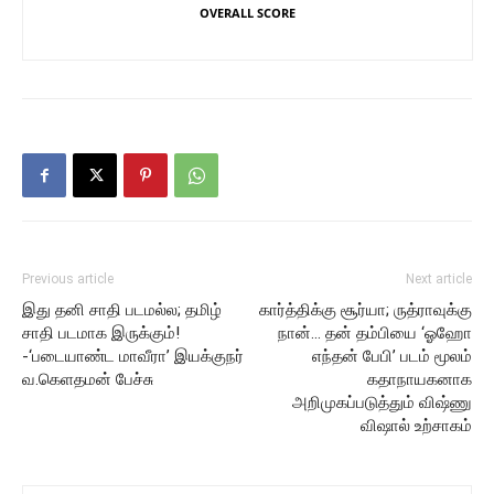
OVERALL SCORE
Previous article
Next article
இது தனி சாதி படமல்ல; தமிழ்
கார்த்திக்கு சூர்யா; ருத்ராவுக்கு
சாதி படமாக இருக்கும்!
நான்… தன் தம்பியை ‘ஓஹோ
-‘படையாண்ட மாவீரா’ இயக்குநர்
எந்தன் பேபி’ படம் மூலம்
வ.கெளதமன் பேச்சு
கதாநாயகனாக
அறிமுகப்படுத்தும் விஷ்ணு
விஷால் உற்சாகம்