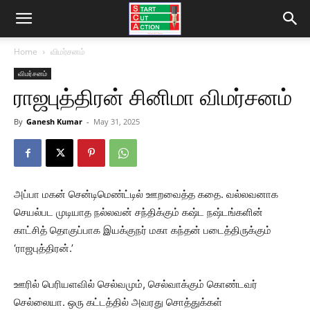
Home
விமர்சனம்
விமர்சனம்
ராஜபுத்திரன் சினிமா விமர்சனம்
By
Ganesh Kumar
-
May 31, 2025
அப்பா மகன் சென்டிமெண்ட்டில் ஊறவைத்த கதை. வல்லவனாக
செயல்பட முடியாத நல்லவன் சந்திக்கும் கஷ்ட நஷ்டங்களின்
காட்சித் தொகுப்பாக இயக்குநர் மகா கந்தன் படைத்திருக்கும்
‘ராஜபுத்திரன்.’
ஊரில் பெரியளவில் செல்வமும், செல்வாக்கும் கொண்டவர்
செல்லையா. ஒரு கட்டத்தில் அவரது சொத்துக்கள்