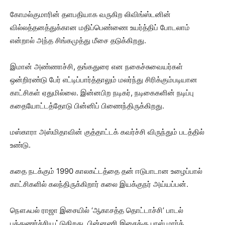
கோமல்குமாரின் தளபதியாக வருகிற லிவிங்ஸ்டனின்
வில்லத்தனத்துக்கான மதிப்பெண்ணை உயர்த்திப் போடலாம்
என்றால் அந்த சிங்கமுத்து மீசை தடுக்கிறது.
இமான் அண்ணாச்சி, தங்கதுரை என நகைச்சுவையர்கள்
ஒன்றிரண்டு பேர் எட்டிப்பார்த்தாலும் மலர்ந்து சிரிக்கும்படியான
காட்சிகள் ஏதுமில்லை. இன்னபிற நடிகர், நடிகைகளின் நடிப்பு
கதையோட்டத்தோடு பின்னிப் பிணைந்திருக்கிறது.
மஸ்காரா அஸ்மிதாவின் குத்தாட்டக் கவர்ச்சி விருந்தும் படத்தில்
உண்டு.
கதை நடக்கும் 1990 காலகட்டத்தை தன் ஈடுபாடான உழைப்பால்
காட்சிகளில் கலந்திருக்கிறார் கலை இயக்குநர் அய்யப்பன்.
நௌஃபல் ராஜா இசையில் ‘ஆகாசத்த தொட்டாச்சி’ பாடல்
புத்துணர்ச்சியூட்டுகிறது. பின்னணி இசைக்கு பாஸ் மார்க்