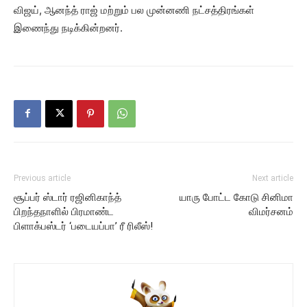
விஜய், ஆனந்த் ராஜ் மற்றும் பல முன்னணி நட்சத்திரங்கள்
இணைந்து நடிக்கின்றனர்.
Previous article
Next article
சூப்பர் ஸ்டார் ரஜினிகாந்த்
யாரு போட்ட கோடு சினிமா
பிறந்தநாளில் பிரமாண்ட
விமர்சனம்
பிளாக்பஸ்டர் ‘படையப்பா’ ரீ ரிலீஸ்!