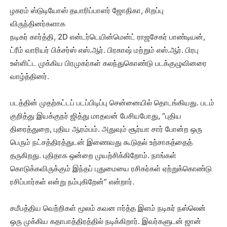
ழகரம் ஸ்டுடியோஸ் தயாரிப்பாளர் ஜோதிகா, சிறப்பு
விருந்தினர்களாக
நடிகர் கார்த்தி, 2D என்டர்டெயின்மென்ட் ராஜசேகர் பாண்டியன்,
ட்ரீம் வாரியர் பிக்சர்ஸ் எஸ்.ஆர். பிரகாஷ் மற்றும் எஸ்.ஆர். பிரபு
உள்ளிட்ட முக்கிய பிரமுகர்கள் கலந்துகொண்டு படக்குழுவினரை
வாழ்த்தினர்.
படத்தின் முதற்கட்டப் படப்பிடிப்பு சென்னையில் தொடங்கியது. படம்
குறித்து இயக்குநர் ஜித்து மாதவன் பேசியபோது, “புதிய
திரைத்துறை, புதிய ஆரம்பம். அதுவும் சூர்யா சார் போன்ற ஒரு
பெரும் நட்சத்திரத்துடன் இணைவது கூடுதல் உற்சாகத்தைத்
தருகிறது. புதிதாக ஒன்றை முயற்சிக்கிறோம். நாங்கள்
கொடுக்கவிருக்கும் இந்தப் புதுமையை ரசிகர்கள் ஏற்றுக்கொண்டு
ரசிப்பார்கள் என்று நம்புகிறேன்” என்றார்.
சமீபத்திய வெற்றிகள் மூலம் கவன ஈர்த்த இளம் நடிகர் நஸ்லென்
ஒரு முக்கிய கதாபாத்திரத்தில் நடிக்கிறார். இவர்களுடன் ஜான்