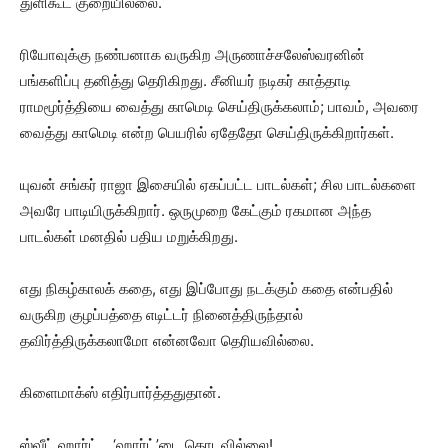
துளிகூட குறையில்லை.
ரியோவுக்கு நண்பனாக வருகிற அருணாச்சலேஸ்வரனின்
பங்களிப்பு தனித்து தெரிகிறது. சீனியர் நடிகர் காத்தாடி
ராமமூர்த்தியை வைத்து காமெடி செய்திருக்கலாம்; பாவம், அவரை
வைத்து காமெடி என்ற பெயரில் ஏதேதோ செய்திருக்கிறார்கள்.
யுவன் சங்கர் ராஜா இசையில் ஏகப்பட்ட பாடல்கள்; சில பாடல்களை
அவரே பாடியிருக்கிறார். ஒருமுறை கேட்கும் ரகமான அந்த
பாடல்கள் மனதில் பதிய மறுக்கிறது.
எது நிகழ்காலக் கதை, எது இப்போது நடக்கும் கதை என்பதில்
வருகிற குழப்பத்தை எடிட்டர் நினைத்திருந்தால்
தவிர்த்திருக்கலாமோ என்னவோ தெரியவில்லை.
கிளைமாக்ஸ் எதிர்பார்த்ததுதான்.
ஸ்வீட் ஹார்ட் _ ‘ஹார்ட்’டை தொடவில்லை!