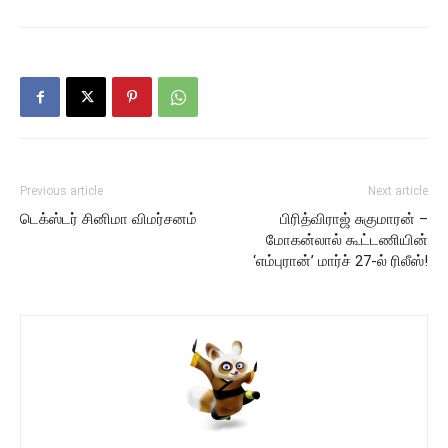
Previous article
Next article
டெக்ஸ்டர் சினிமா விமர்சனம்
பிரித்விராஜ் சுகுமாரன் –
மோகன்லால் கூட்டணியின்
‘எம்புரான்’ மார்ச் 27-ல் ரிலீஸ்!