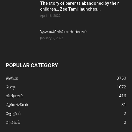
The story of parents abandoned by their
children… Zee Tamil launches...
April 16, 2022
‘ஓணான்’ சினிமா விமர்சனம்
January 2, 2022
POPULAR CATEGORY
சினிமா
3750
பொது
1672
விமர்சனம்
416
ஆரோக்கியம்
31
ஜோதிடம்
2
அரசியல்
0