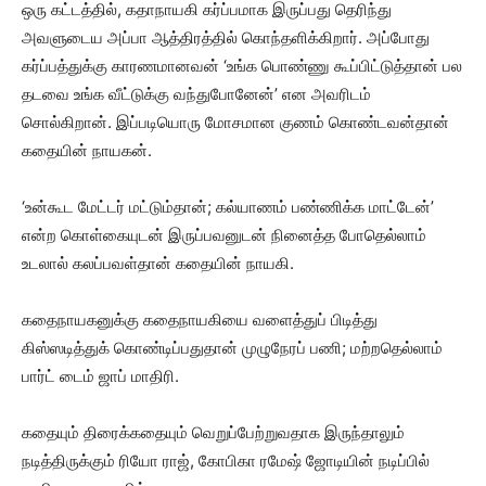
ஒரு கட்டத்தில், கதாநாயகி கர்ப்பமாக இருப்பது தெரிந்து
அவளுடைய அப்பா ஆத்திரத்தில் கொந்தளிக்கிறார். அப்போது
கர்ப்பத்துக்கு காரணமானவன் ‘உங்க பொண்ணு கூப்பிட்டுத்தான் பல
தடவை உங்க வீட்டுக்கு வந்துபோனேன்’ என அவரிடம்
சொல்கிறான். இப்படியொரு மோசமான குணம் கொண்டவன்தான்
கதையின் நாயகன்.
‘உன்கூட மேட்டர் மட்டும்தான்; கல்யாணம் பண்ணிக்க மாட்டேன்’
என்ற கொள்கையுடன் இருப்பவனுடன் நினைத்த போதெல்லாம்
உடலால் கலப்பவள்தான் கதையின் நாயகி.
கதைநாயகனுக்கு கதைநாயகியை வளைத்துப் பிடித்து
கிஸ்ஸடித்துக் கொண்டிப்பதுதான் முழுநேரப் பணி; மற்றதெல்லாம்
பார்ட் டைம் ஜாப் மாதிரி.
கதையும் திரைக்கதையும் வெறுப்பேற்றுவதாக இருந்தாலும்
நடித்திருக்கும் ரியோ ராஜ், கோபிகா ரமேஷ் ஜோடியின் நடிப்பில்