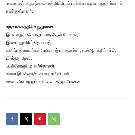
மாயா எஸ் கிருஷ்ணன் உள்ளிட்டோர் முக்கிய கதாபாத்திரங்களில்
நடித்துள்ளனர்.
உருவாக்கத்தில் உறுதுணை:-
இயக்குநர்: கௌதம் வாசுதேவ் மேனன்,
இசை: ஹாரிஸ் ஜெயராஜ்,
ஒளிப்பதிவாளர்கள்: மனோஜ் பரமஹம்சா, எஸ்ஆர் கதிர் ISC,
விஷ்ணு தேவ்,
படத்தொகுப்பு: அந்தோணி,
கலை இயக்குநர்: குமார் கங்கப்பன்,
ஸ்டைலிங் மற்றும் உடைகள்: உத்ரா மேனன்