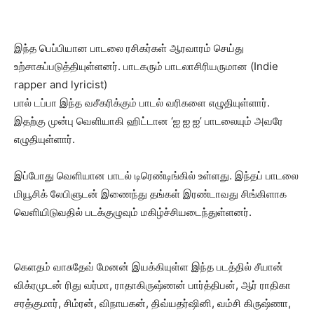
இந்த பெப்பியான பாடலை ரசிகர்கள் ஆரவாரம் செய்து
உற்சாகப்படுத்தியுள்ளனர். பாடகரும் பாடலாசிரியருமான (Indie
rapper and lyricist)
பால் டப்பா இந்த வசீகரிக்கும் பாடல் வரிகளை எழுதியுள்ளார்.
இதற்கு முன்பு வெளியாகி ஹிட்டான ‘ஐ ஐ ஐ’ பாடலையும் அவரே
எழுதியுள்ளார்.
இப்போது வெளியான பாடல் டிரெண்டிங்கில் உள்ளது. இந்தப் பாடலை
மியூசிக் லேபிளுடன் இணைந்து தங்கள் இரண்டாவது சிங்கிளாக
வெளியிடுவதில் படக்குழுவும் மகிழ்ச்சியடைந்துள்ளனர்.
கெளதம் வாசுதேவ் மேனன் இயக்கியுள்ள இந்த படத்தில் சீயான்
விக்ரமுடன் ரிது வர்மா, ராதாகிருஷ்ணன் பார்த்திபன், ஆர் ராதிகா
சரத்குமார், சிம்ரன், விநாயகன், திவ்யதர்ஷினி, வம்சி கிருஷ்ணா,