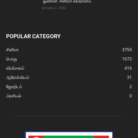
‘ஓணான்’ சினிமா விமர்சனம்
January 2, 2022
POPULAR CATEGORY
சினிமா
3750
பொது
1672
விமர்சனம்
416
ஆரோக்கியம்
31
ஜோதிடம்
2
அரசியல்
0