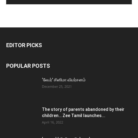
EDITOR PICKS
POPULAR POSTS
‘லேபர்’ சினிமா விமர்சனம்
December 25, 2021
The story of parents abandoned by their
children… Zee Tamil launches...
April 16, 2022