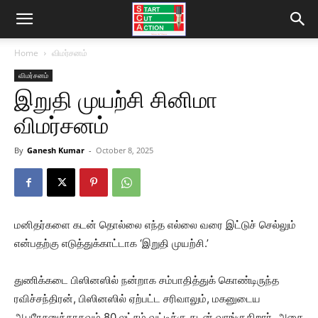
Home
விமர்சனம்
விமர்சனம்
இறுதி முயற்சி சினிமா
விமர்சனம்
By
Ganesh Kumar
-
October 8, 2025
மனிதர்களை கடன் தொல்லை எந்த எல்லை வரை இட்டுச் செல்லும்
என்பதற்கு எடுத்துக்காட்டாக ‘இறுதி முயற்சி.’
துணிக்கடை பிஸினஸில் நன்றாக சம்பாதித்துக் கொண்டிருந்த
ரவிச்சந்திரன், பிஸினஸில் ஏற்பட்ட சரிவாலும், மகனுடைய
ஆபரேசனுக்காகவும் 80 லட்சம் வட்டிக்கு கடன் வாங்குகிறார். அதை