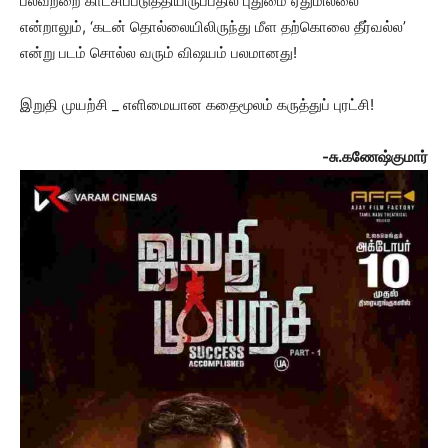
பலவற்றை காட்சிப்படுத்தியிருப்பதில் புதுமை ஏதுமில்லை
என்றாலும், ‘கடன் தொல்லையிலிருந்து மீள தற்கொலை தீர்வல்ல’
என்று படம் சொல்ல வரும் விஷயம் பலமானது!
இறுதி முயற்சி _ எளிமையான கதைமூலம் கருத்துப் புரட்சி!
-சு.கணேஷ்குமார்