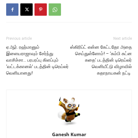
Previous article
Next article
ஏ.ஆர். ரஹ்மானும்
ஸ்கிரிப்ட் என்ன கேட்டதோ அதை
இளையராஜாவும் சேர்ந்து
செய்துள்ளோம்! – ‘கம்பி கட்ன
வாசிச்சா… பரபரப்பு கிளப்பும்
கதை’ படத்தின் டிரெய்லர்
‘வட்டக்கானல்’ படத்தின் டிரெய்லர்
வெளியீட்டு விழாவில்
வெளியானது!
கதாநாயகன் நட்டி
Ganesh Kumar