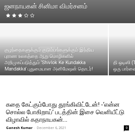
ஜனநாயகன் சினிமா விமர்சனம்
குழந்தைகளுக்கும் குடும்பங்களுக்கும் இந்திய
புராண உலகத்தை ஆறு மொழிகளில்
அறிமுகப்படுத்தும் ‘Shivlok Ke Kundakka
தி ஒடிஸி 
Mandakka’ புதுமையான அனிமேஷன் தொடர்!
ஒரு பார்வ
கதை கேட்கும்போது தூங்கிவிட்டேன்! -‘என்ன
சொல்ல போகிறாய்’ படத்தின் இசை வெளியீட்டு
விழாவில் கதாநாயகன்...
Ganesh Kumar
-
December 6, 2021
0