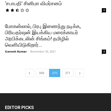
‘சபாபதி’ சினிமா விமர்சனம்
0
மோகன்லால், பிரபு இணைந்து நடிக்க,
பிரியதர்ஷன் இயக்கிய மரைக்காயர்
அரபிக்கடலின் சிங்கம்! தமிழில்
வெளியிடுகிறார்...
Ganesh Kumar
-
November 20, 2021
0
369
370
371
EDITOR PICKS